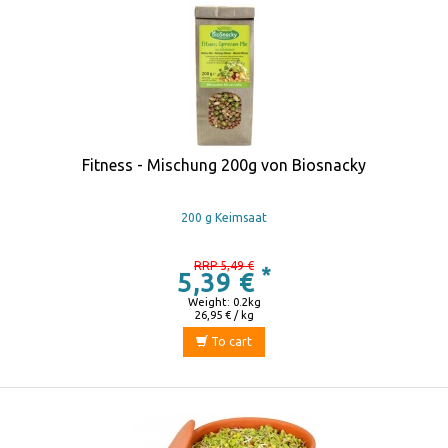
Fitness - Mischung 200g von Biosnacky
200 g Keimsaat
RRP 5,49 €
*
5,39 €
Weight: 0.2kg
26,95 € / kg
To cart