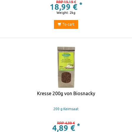
RRP 19,19 €
*
18,99 €
Weight: 2kg
To cart
Kresse 200g von Biosnacky
200 g Keimsaat
RRP 4,99 €
*
4,89 €