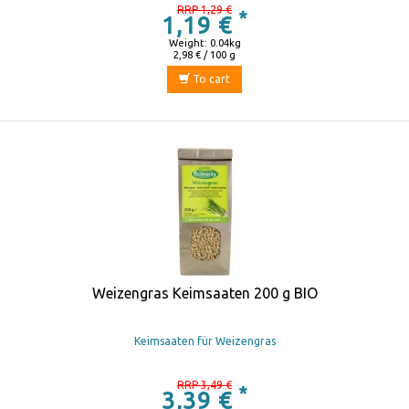
RRP 1,29 €
*
1,19 €
Weight: 0.04kg
2,98 € / 100 g
To cart
Weizengras Keimsaaten 200 g BIO
Keimsaaten für Weizengras
RRP 3,49 €
*
3,39 €