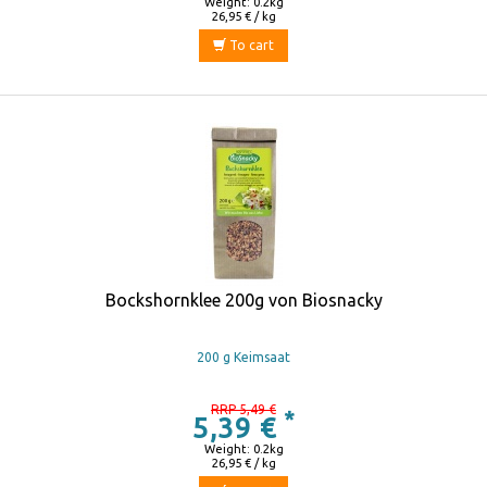
Weight: 0.2kg
26,95 € / kg
To cart
Bockshornklee 200g von Biosnacky
200 g Keimsaat
RRP 5,49 €
*
5,39 €
Weight: 0.2kg
26,95 € / kg