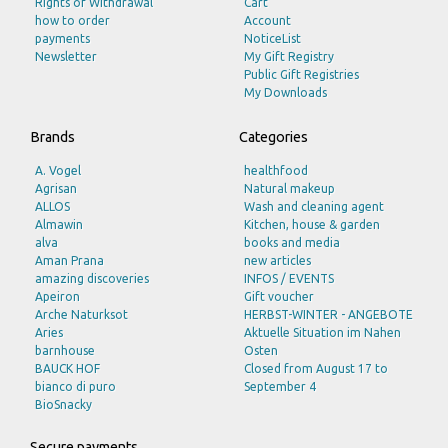
Rights of Withdrawal
Cart
how to order
Account
payments
NoticeList
Newsletter
My Gift Registry
Public Gift Registries
My Downloads
Brands
Categories
A. Vogel
healthfood
Agrisan
Natural makeup
ALLOS
Wash and cleaning agent
Almawin
Kitchen, house & garden
alva
books and media
Aman Prana
new articles
amazing discoveries
INFOS / EVENTS
Apeiron
Gift voucher
Arche Naturksot
HERBST-WINTER - ANGEBOTE
Aries
Aktuelle Situation im Nahen
barnhouse
Osten
BAUCK HOF
Closed from August 17 to
bianco di puro
September 4
BioSnacky
bioturm
Bode Naturkost
Secure payments