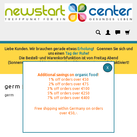
Categories
Liebe Kunden. Wir brauchen gerade etwas
Erholung
! Goennen Sie sich und
uns einen
Tag der Ruhe
!
Die Bestell- und Warenkorbfunktion ist von Freitag Abend
(Sonnenuntergang) bis Samstag Abend (Sonnenuntergang) deaktiviert!
X
Additional savings on
organic food
!
1% off orders over €50
2% off orders over €75
germ
3% off orders over €100
5% off orders over €250
germ
7% off orders over €400
Free shipping within Germany on orders
over €50,-.