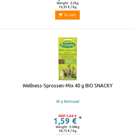
Weight: 0.2kg
16,95 € / kg
To cart
Wellness-Sprossen-Mix 40 g BIO SNACKY
40 g Keimsaat
RRP 1,69 €
*
1,59 €
Weight: 0.04kg
39,75 € / kg