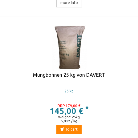
more Info
Mungbohnen 25 kg von DAVERT
25 kg
RRP 179,00 €
*
145,00 €
Weight: 25kg
5,80 € / kg
To cart