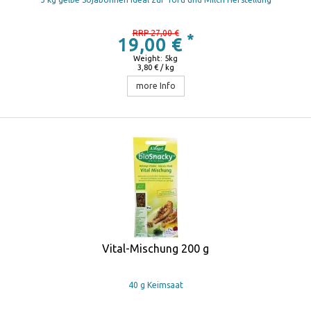
RRP 27,00 €
*
19,00 €
Weight: 5kg
3,80 € / kg
more Info
Vital-Mischung 200 g
40 g Keimsaat