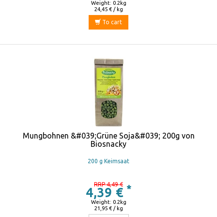
Weight: 0.2kg
24,45 € / kg
To cart
Mungbohnen &#039;Grüne Soja&#039; 200g von
Biosnacky
200 g Keimsaat
RRP 4,49 €
*
4,39 €
Weight: 0.2kg
21,95 € / kg