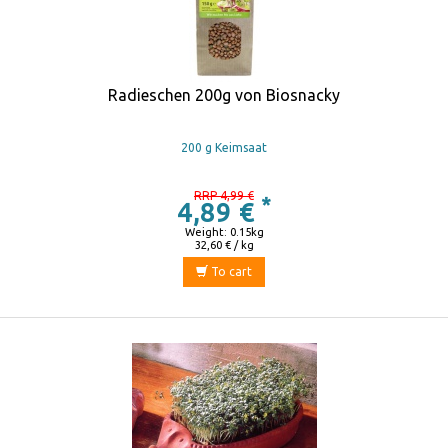
Radieschen 200g von Biosnacky
200 g Keimsaat
RRP 4,99 €
*
4,89 €
Weight: 0.15kg
32,60 € / kg
To cart