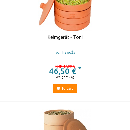
Keimgerät - Toni
von hawoŽs
RRP 47,00 €
*
46,50 €
Weight: 2kg
To cart