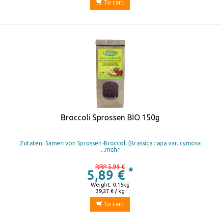
To cart
Broccoli Sprossen BIO 150g
Zutaten: Samen von Sprossen-Broccoli (Brassica rapa var. cymosa
...mehr
RRP 5,99 €
*
5,89 €
Weight: 0.15kg
39,27 € / kg
To cart