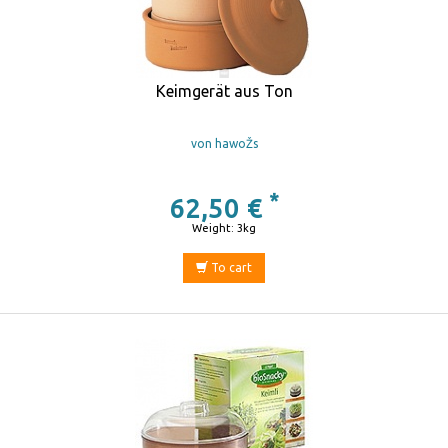
Keimgerät aus Ton
von hawoŽs
*
62,50 €
Weight: 3kg
To cart