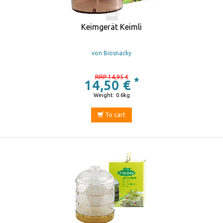
Keimgerät Keimli
von Biosnacky
RRP 14,95 €
*
14,50 €
Weight: 0.6kg
To cart