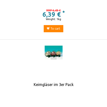
RRP 6,49 €
*
6,39 €
Weight: 1kg
To cart
Keimgläser im 3er Pack