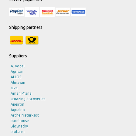
Bohlsener Mühle
Braun
Bruno Fischer
Burts Bees
Byodo
Shipping partners
C M D
CLV
Davert
Eco Cosmetics
ECOVER
Suppliers
EDEN
Eschenfelder
A. Vogel
ESGE
Agrisan
Farfalla
ALLOS
Felicia - eco united GmbH
Almawin
FITNE
alva
Govinda
Aman Prana
GSE
amazing discoveries
hawos
Apeiron
Herbaria
Aquabio
Heyne
Arche Naturksot
Hinsch
barnhouse
Hohnberger
BioSnacky
If You Care
bioturm
Kenwood