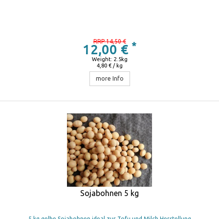
RRP 14,50 €
*
12,00 €
Weight: 2.5kg
4,80 € / kg
more Info
Sojabohnen 5 kg
5 kg gelbe Sojabohnen ideal zur Tofu und Milch Herstellung