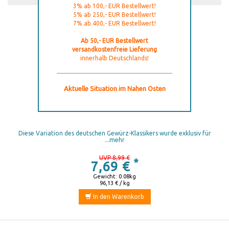
3% ab 100,- EUR Bestellwert!
5% ab 250,- EUR Bestellwert!
7% ab 400,- EUR Bestellwert!
Ab 50,- EUR Bestellwert
versandkostenfreie Lieferung
innerhalb Deutschlands!
Aktuelle Situation im Nahen Osten
Curry - Good Old Mild 80 g Herbaria
Diese Variation des deutschen Gewürz-Klassikers wurde exklusiv für
...mehr
UVP 8,99 €
*
7,69 €
Gewicht: 0.08kg
96,13 € / kg
In den Warenkorb