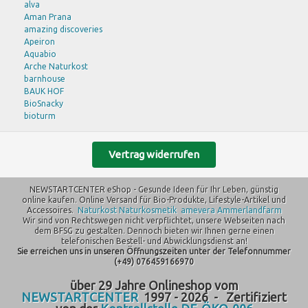
alva
FITNE
Aman Prana
Govinda
amazing discoveries
GSE
Apeiron
hawos
Aquabio
Herbaria
Arche Naturkost
Heyne
barnhouse
Hinsch
BAUK HOF
Hohnberger
BioSnacky
If You Care
bioturm
Kenwood
Bode
KitchenAid
Bohlsener Mühle
Klar
Bruno Fischer
Vertrag widerrufen
KOMO
Burts Bees
Kornkraft
Byodo
Kost Kamm
NEWSTARTCENTER eShop - Gesunde Ideen für Ihr Leben, günstig
C M D
LaSelva
online kaufen. Online Versand für Bio-Produkte, Lifestyle-Artikel und
Carbonit Wasserfilter
lavera
Accessoires.
Naturkost
Naturkosmetik
amevera
Ammerlandfarm
DAVERT
Wir sind von Rechtswegen nicht verpflichtet, unsere Webseiten nach
LEBENSBAUM
DE RIT
dem BFSG zu gestalten. Dennoch bieten wir Ihnen gerne einen
Logona
DR. GRANDEL
telefonischen Bestell- und Abwicklungsdienst an!
Luvos
Sie erreichen uns in unseren Öffnungszeiten unter der Telefonnummer
Dr. Hauschka
Martina Gebhardt
(+49) 076459166970
Dr. Martin
Messerschmidt
Eco Cosmetics
NATUMI
ü
ber 29 Jahre Onlineshop vom
ECOVER
NEWSTARTCENTER
1997 - 2026 - Zertifiziert
Naturkorn Mühle Wertz
ERNTESEGEN
NSC