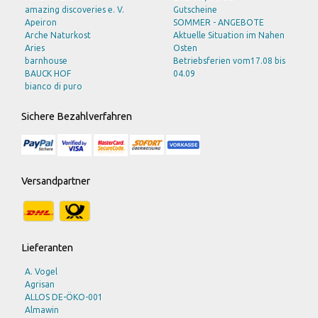
amazing discoveries e. V.
Gutscheine
Apeiron
SOMMER - ANGEBOTE
Arche Naturkost
Aktuelle Situation im Nahen
Aries
Osten
barnhouse
Betriebsferien vom17.08 bis
BAUCK HOF
04.09
bianco di puro
BioSnacky
bioturm
Sichere Bezahlverfahren
Bode Naturkost
Bohlsener Mühle
Braun
Bruno Fischer
Burts Bees
Versandpartner
Byodo
C M D
CLV
DAVERT
Eco Cosmetics
Lieferanten
ECOVER
EDEN
A. Vogel
Eschenfelder
Agrisan
ESGE
ALLOS DE-ÖKO-001
Farfalla
Almawin
Felicia - eco united GmbH