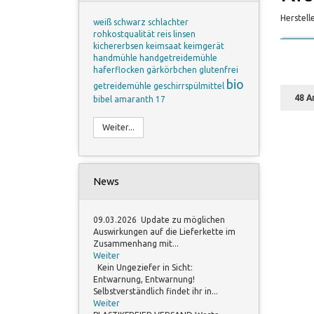
Herstell
weiß
schwarz
schlachter
rohkostqualität
reis
linsen
kichererbsen
keimsaat
keimgerät
handmühle
handgetreidemühle
haferflocken
gärkörbchen
glutenfrei
bio
getreidemühle
geschirrspülmittel
48 Ar
bibel
amaranth
17
Weiter...
News
09.03.2026 Update zu möglichen
Auswirkungen auf die Lieferkette im
Zusammenhang mit...
Weiter
Kein Ungeziefer in Sicht:
Entwarnung, Entwarnung!
Selbstverständlich findet ihr in...
Weiter