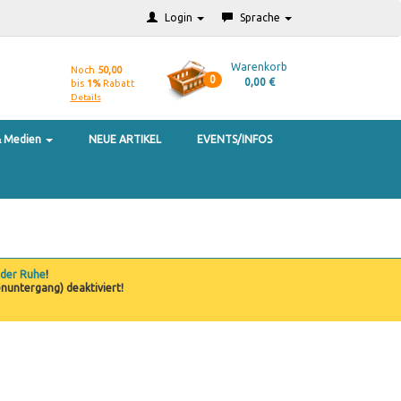
Login
Sprache
Warenkorb
Noch
50,00
0
0,00 €
bis
1%
Rabatt
Details
& Medien
NEUE ARTIKEL
EVENTS/INFOS
 der Ruhe
!
nuntergang) deaktiviert!