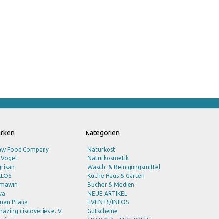
rken
Kategorien
aw Food Company
Naturkost
 Vogel
Naturkosmetik
risan
Wasch- & Reinigungsmittel
LLOS
Küche Haus & Garten
lmawin
Bücher & Medien
va
NEUE ARTIKEL
man Prana
EVENTS/INFOS
azing discoveries e. V.
Gutscheine