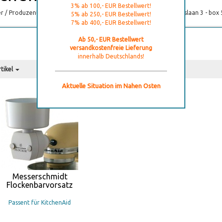
3% ab 100,- EUR Bestellwert!
er / Produzent / Inverkehrbringer: KitchenAid Europa Inc Nijverheidslaan 3 - bo
5% ab 250,- EUR Bestellwert!
7% ab 400,- EUR Bestellwert!
Ab 50,- EUR Bestellwert
versandkostenfreie Lieferung
innerhalb Deutschlands!
tikel
Galerie
Aktuelle Situation im Nahen Osten
Messerschmidt
Flockenbarvorsatz
Passent für KitchenAid