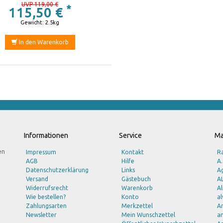
UVP 119,00 €
*
115,50 €
Gewicht: 2.5kg
In den Warenkorb
Informationen
Service
Ma
en
Impressum
Kontakt
R
AGB
Hilfe
A.
Datenschutzerklärung
Links
Ag
Versand
Gästebuch
A
Widerrufsrecht
Warenkorb
A
Wie bestellen?
Konto
al
Zahlungsarten
Merkzettel
A
Newsletter
Mein Wunschzettel
am