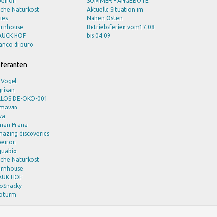
peiron
SOMMER - ANGEBOTE
rche Naturkost
Aktuelle Situation im
ies
Nahen Osten
arnhouse
Betriebsferien vom17.08
AUCK HOF
bis 04.09
anco di puro
ioSnacky
ioturm
eferanten
ode Naturkost
ohlsener Mühle
 Vogel
raun
risan
uno Fischer
LLOS DE-ÖKO-001
rts Bees
lmawin
yodo
va
 M D
man Prana
LV
azing discoveries
AVERT
peiron
co Cosmetics
quabio
COVER
rche Naturkost
DEN
arnhouse
chenfelder
AUK HOF
SGE
ioSnacky
rfalla
ioturm
licia - eco united GmbH
ode
ITNE
ohlsener Mühle