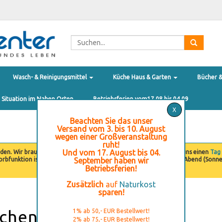
Wasch- & Reinigungsmittel
Küche Haus & Garten
Bücher 
e Situation im Nahen Osten
Betriebsferien vom17.08 bis 04.09
X
Beachten Sie das unser
Versand vom 3. bis 10. August
wegen einer Großveranstaltung
ruht!
Und vom 17. August bis 04.
nden. Wir brauchen gerade etwas
Erholung
! Goennen Sie sich und uns einen
Tag
orbfunktion ist von Freitag Abend (Sonnenuntergang) bis Samstag Abend (Sonne
September haben wir
Betriebsferien!
Zusätzlich
auf
Naturkost
sparen!
tchenAid
1% ab 50,- EUR Bestellwert!
2% ab 75,- EUR Bestellwert!