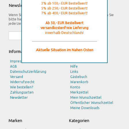
3% ab 100,- EUR Bestellwert!
Newsletter
5% ab 250,- EUR Bestellwert!
7% ab 400,- EUR Bestellwert!
Wenn Sie gerne unseren Newsletter erhalten möchten, geben Sie
bitte hier Ihre E-Mail Adresse an. Sie können den Newsletter
Ab 50,- EUR Bestellwert
jederzeit wieder abbestellen.
versandkostenfreie Lieferung
innerhalb Deutschlands!
Aktuelle Situation im Nahen Osten
Informationen
Service
Impressum
Kontakt
AGB
Hilfe
Datenschutzerklärung
Links
Versand
Gästebuch
Widerrufsrecht
Warenkorb
Wie bestellen?
Konto
Zahlungsarten
Merkzettel
Newsletter
Mein Wunschzettel
Öffentlicher Wunschzettel
Meine Downloads
Marken
Kategorien