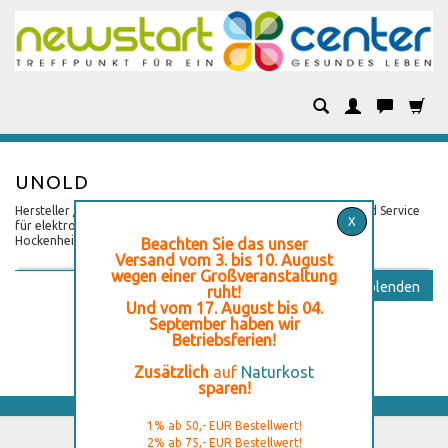
Kategorien
UNOLD
Hersteller / Produzent / Inverkehrbringer: Unold AG Vertrieb und Service
X
für elektrotechnische Produkte Mannheimer Straße 4 D-68766
Hockenheim; Telefon +49 (0) 6205 - 9418 - 0
Beachten Sie das unser
Versand vom 3. bis 10. August
wegen einer Großveranstaltung
Ausblenden
ruht!
Und vom 17. August bis 04.
September haben wir
Betriebsferien!
Zusätzlich
auf
Naturkost
sparen!
1% ab 50,- EUR Bestellwert!
2% ab 75,- EUR Bestellwert!