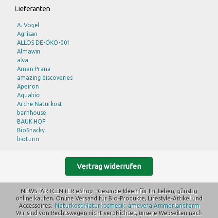
Eco Cosmetics
Lieferanten
ECOVER
EDEN
A. Vogel
Eschenfelder
Agrisan
ESGE
ALLOS DE-ÖKO-001
Farfalla
Almawin
Felicia - eco united GmbH
alva
FITNE
Aman Prana
Govinda
amazing discoveries
GSE
Apeiron
hawos
Aquabio
Herbaria
Arche Naturkost
Heyne
barnhouse
Hinsch
BAUK HOF
Hohnberger
BioSnacky
If You Care
bioturm
Kenwood
Bode
KitchenAid
Bohlsener Mühle
Klar
Bruno Fischer
Vertrag widerrufen
KOMO
Burts Bees
Kornkraft
Byodo
Kost Kamm
NEWSTARTCENTER eShop - Gesunde Ideen für Ihr Leben, günstig
C M D
LaSelva
online kaufen. Online Versand für Bio-Produkte, Lifestyle-Artikel und
Carbonit Wasserfilter
lavera
Accessoires.
Naturkost
Naturkosmetik
amevera
Ammerlandfarm
DAVERT
Wir sind von Rechtswegen nicht verpflichtet, unsere Webseiten nach
LEBENSBAUM
DE RIT