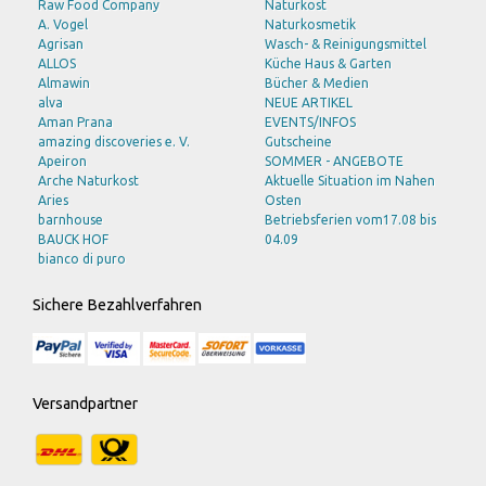
Raw Food Company
Naturkost
A. Vogel
Naturkosmetik
Agrisan
Wasch- & Reinigungsmittel
ALLOS
Küche Haus & Garten
Almawin
Bücher & Medien
alva
NEUE ARTIKEL
Aman Prana
EVENTS/INFOS
amazing discoveries e. V.
Gutscheine
Apeiron
SOMMER - ANGEBOTE
Arche Naturkost
Aktuelle Situation im Nahen
Aries
Osten
barnhouse
Betriebsferien vom17.08 bis
BAUCK HOF
04.09
bianco di puro
BioSnacky
bioturm
Sichere Bezahlverfahren
Bode Naturkost
Bohlsener Mühle
Braun
Bruno Fischer
Burts Bees
Versandpartner
Byodo
C M D
CLV
DAVERT