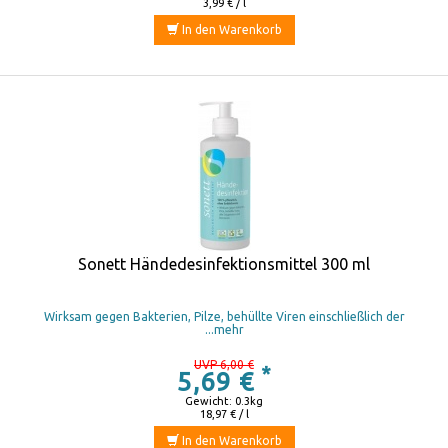
3,99 € / l
In den Warenkorb
Sonett Händedesinfektionsmittel 300 ml
Wirksam gegen Bakterien, Pilze, behüllte Viren einschließlich der
...mehr
UVP 6,00 €
*
5,69 €
Gewicht: 0.3kg
18,97 € / l
In den Warenkorb