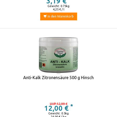
3,19 €
Gewicht: 0.75kg
4,25 € / l
In den Warenkorb
Anti-Kalk Zitronensäure 500 g Hinsch
UVP 12,99 €
*
12,00 €
Gewicht: 0.5kg
24,00 € / kg