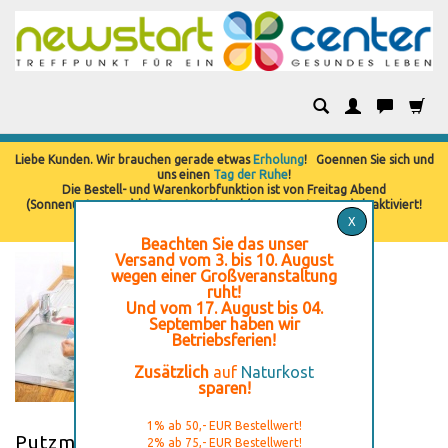
Kategorien
Liebe Kunden. Wir brauchen gerade etwas
Erholung
! Goennen Sie sich und
uns einen
Tag der Ruhe
!
Die Bestell- und Warenkorbfunktion ist von Freitag Abend
(Sonnenuntergang) bis Samstag Abend (Sonnenuntergang) deaktiviert!
X
Beachten Sie das unser
Versand vom 3. bis 10. August
wegen einer Großveranstaltung
ruht!
Und vom 17. August bis 04.
September haben wir
Betriebsferien!
Zusätzlich
auf
Naturkost
sparen!
1% ab 50,- EUR Bestellwert!
Putzmittel, Reinigungsmittel
2% ab 75,- EUR Bestellwert!