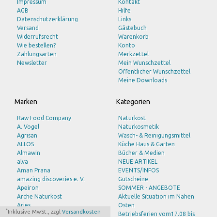
Impressum
Kontakt
AGB
Hilfe
Datenschutzerklärung
Links
Versand
Gästebuch
Widerrufsrecht
Warenkorb
Wie bestellen?
Konto
Zahlungsarten
Merkzettel
Newsletter
Mein Wunschzettel
Öffentlicher Wunschzettel
Meine Downloads
Marken
Kategorien
Raw Food Company
Naturkost
A. Vogel
Naturkosmetik
Agrisan
Wasch- & Reinigungsmittel
ALLOS
Küche Haus & Garten
Almawin
Bücher & Medien
alva
NEUE ARTIKEL
Aman Prana
EVENTS/INFOS
amazing discoveries e. V.
Gutscheine
Apeiron
SOMMER - ANGEBOTE
Arche Naturkost
Aktuelle Situation im Nahen
Aries
Osten
*
Inklusive MwSt., zzgl
Versandkosten
barnhouse
Betriebsferien vom17.08 bis