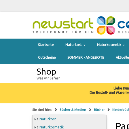
Startseite
Naturkost
Naturkosmetik
Gutscheine
SOMMER - ANGEBOTE
Aktuell
Shop
Was wir liefern
Liebe Ku
Die Bestell- und Warenk
Sie sind hier:
Bücher & Medien
Bücher
Kinderbüc
Naturkost
Pa
Naturkosmetik