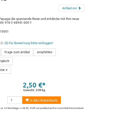
Artikel vor
Papagai die spannende Reise und entdecke mit Ihm neue
SBN: 978-3-68941-000-1
-10001
(0)
Für Bewertung bitte einloggen!
Frage zum Artikel
empfehlen
rgleich
eise
2,50 €*
Gewicht: 0.09 kg
in den Warenkorb
t ca. 3-5 Werktage >> Ab 50,- EUR versandkostenfrei innerhalb Deutschland