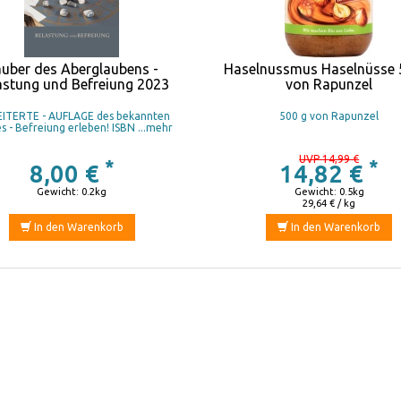
uber des Aberglaubens -
Haselnussmus Haselnüsse 
astung und Befreiung 2023
von Rapunzel
ITERTE - AUFLAGE des bekannten
500 g von Rapunzel
s - Befreiung erleben! ISBN ...mehr
UVP 14,99 €
*
*
8,00 €
14,82 €
Gewicht: 0.2kg
Gewicht: 0.5kg
29,64 € / kg
In den Warenkorb
In den Warenkorb