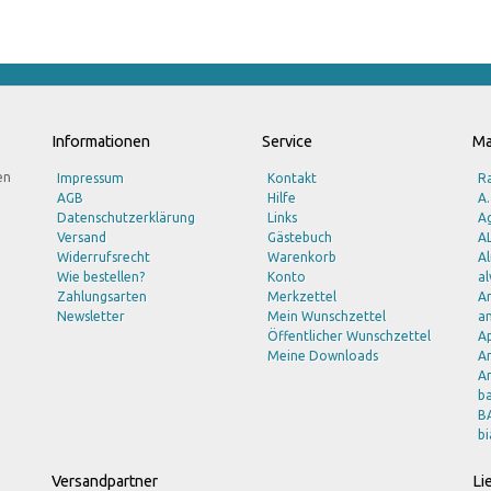
Informationen
Service
Ma
en
Impressum
Kontakt
R
AGB
Hilfe
A.
Datenschutzerklärung
Links
Ag
Versand
Gästebuch
A
Widerrufsrecht
Warenkorb
A
Wie bestellen?
Konto
al
Zahlungsarten
Merkzettel
A
Newsletter
Mein Wunschzettel
am
Öffentlicher Wunschzettel
A
Meine Downloads
A
Ar
b
B
bi
B
b
Versandpartner
Li