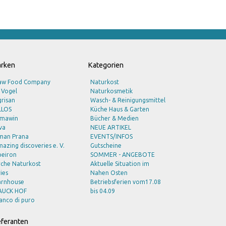
rken
Kategorien
aw Food Company
Naturkost
 Vogel
Naturkosmetik
risan
Wasch- & Reinigungsmittel
LLOS
Küche Haus & Garten
lmawin
Bücher & Medien
va
NEUE ARTIKEL
man Prana
EVENTS/INFOS
azing discoveries e. V.
Gutscheine
peiron
SOMMER - ANGEBOTE
rche Naturkost
Aktuelle Situation im
ies
Nahen Osten
arnhouse
Betriebsferien vom17.08
AUCK HOF
bis 04.09
anco di puro
ioSnacky
ioturm
eferanten