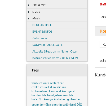
Staf
CDs & MP3
DVDs
Hers
Musik
NEUE ARTIKEL
Ko
EVENTS/INFOS
Gutscheine
Ko
SOMMER - ANGEBOTE
Aktuelle Situation im Nahen Osten
Betriebsferien vom17.08 bis 04.09
Es l
Tags
Kunde
weiß
schwarz
schlachter
rohkostqualität
reis
linsen
kichererbsen
keimsaat
keimgerät
handmühle
handgetreidemühle
haferflocken
gärkörbchen
glutenfrei
bio
getreidemühle
geschirrspülmittel