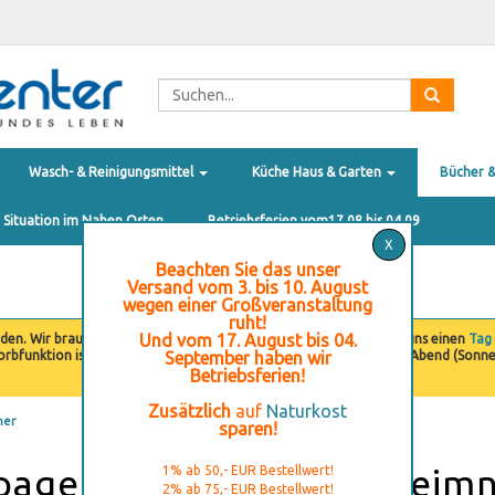
Wasch- & Reinigungsmittel
Küche Haus & Garten
Bücher 
e Situation im Nahen Osten
Betriebsferien vom17.08 bis 04.09
X
Beachten Sie das unser
Versand vom 3. bis 10. August
wegen einer Großveranstaltung
ruht!
Und vom 17. August bis 04.
nden. Wir brauchen gerade etwas
Erholung
! Goennen Sie sich und uns einen
Tag
orbfunktion ist von Freitag Abend (Sonnenuntergang) bis Samstag Abend (Sonne
September haben wir
Betriebsferien!
Zusätzlich
auf
Naturkost
her
sparen!
pagei entdeckt ein Geheimn
1% ab 50,- EUR Bestellwert!
2% ab 75,- EUR Bestellwert!