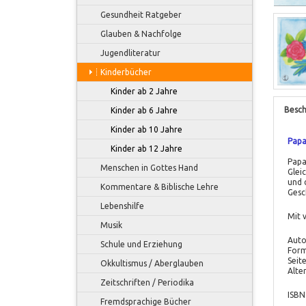
Gesundheit Ratgeber
Glauben & Nachfolge
Jugendliteratur
Kinderbücher
Kinder ab 2 Jahre
Besch
Kinder ab 6 Jahre
Kinder ab 10 Jahre
Papa
Kinder ab 12 Jahre
Papa
Menschen in Gottes Hand
Gleic
und 
Kommentare & Biblische Lehre
Gesc
Lebenshilfe
Mit 
Musik
Auto
Schule und Erziehung
Form
Seit
Okkultismus / Aberglauben
Alte
Zeitschriften / Periodika
ISBN
Fremdsprachige Bücher