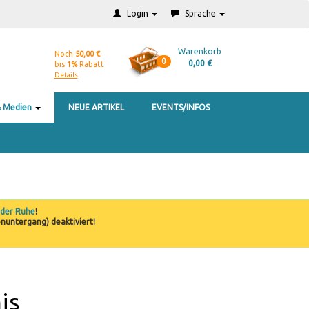
Login
Sprache
Warenkorb
Noch
50,00 €
0
0,00 €
bis
1%
Rabatt
Details
& Medien
NEUE ARTIKEL
EVENTS/INFOS
 der Ruhe
!
nuntergang) deaktiviert!
is