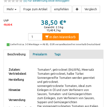
(0)
Für Bewertung bitte einloggen!
Mehr
Frage zum Artikel
empfehlen
Vergleich
UVP
38,50 €*
49,00 €
Gewicht: 2.5 kg
15,40 € / kg
in den Warenkorb
Lieferfrist ca. 3-5 Werktage >> Ab 50,- EUR versandkostenfrei innerhalb Deutschland
Beschreibung
Preisalarm
Tags
Zutaten:
Tomaten*, getrocknet (84,00%), Meersalz
Vertriebstext
Tomaten getrocknet, halbe Türkei
Sonnengereifte Tomaten werden geerntet
Herstellung
und getrocknet.
sonnengetrocknete Tomaten, ideal zum
Hinweise
Einlegen in Öl und zum Verfeinern von
Saucen, Tomaten- und Gemüsegerichten
zum Einlegen, zum Verfeinern von Saucen,
Verwendung
Suppen und Gemüsegerichten
Die sonnengetrockneten Tomaten aus Italien