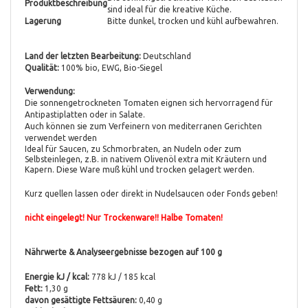
Produktbeschreibung
sind ideal für die kreative Küche.
Lagerung
Bitte dunkel, trocken und kühl aufbewahren.
Land der letzten Bearbeitung:
Deutschland
Qualität:
100% bio, EWG, Bio-Siegel
Verwendung:
Die sonnengetrockneten Tomaten eignen sich hervorragend für
Antipastiplatten oder in Salate.
Auch können sie zum Verfeinern von mediterranen Gerichten
verwendet werden
Ideal für Saucen, zu Schmorbraten, an Nudeln oder zum
Selbsteinlegen, z.B. in nativem Olivenöl extra mit Kräutern und
Kapern. Diese Ware muß kühl und trocken gelagert werden.
Kurz quellen lassen oder direkt in Nudelsaucen oder Fonds geben!
nicht eingelegt! Nur Trockenware!! Halbe Tomaten!
Nährwerte & Analyseergebnisse bezogen auf 100 g
Energie kJ / kcal:
778 kJ / 185 kcal
Fett:
1,30 g
davon gesättigte Fettsäuren:
0,40 g