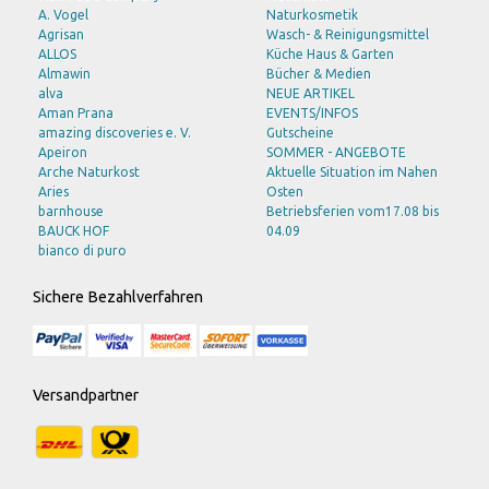
A. Vogel
Naturkosmetik
Agrisan
Wasch- & Reinigungsmittel
ALLOS
Küche Haus & Garten
Almawin
Bücher & Medien
alva
NEUE ARTIKEL
Aman Prana
EVENTS/INFOS
amazing discoveries e. V.
Gutscheine
Apeiron
SOMMER - ANGEBOTE
Arche Naturkost
Aktuelle Situation im Nahen
Aries
Osten
barnhouse
Betriebsferien vom17.08 bis
BAUCK HOF
04.09
bianco di puro
BioSnacky
bioturm
Sichere Bezahlverfahren
Bode Naturkost
Bohlsener Mühle
Braun
Bruno Fischer
Burts Bees
Versandpartner
Byodo
C M D
CLV
DAVERT
Eco Cosmetics