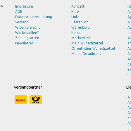
en
Impressum
Kontakt
R
AGB
Hilfe
A.
Datenschutzerklärung
Links
Ag
Versand
Gästebuch
A
Widerrufsrecht
Warenkorb
A
Wie bestellen?
Konto
al
Zahlungsarten
Merkzettel
A
Newsletter
Mein Wunschzettel
am
Öffentlicher Wunschzettel
A
Meine Downloads
A
Ar
b
B
bi
B
b
Versandpartner
Li
B
B
A.
B
Ag
Br
A
Bu
A
B
al
C
A
C
am