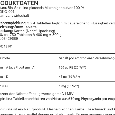
RODUKTDATEN
ten:
Bio-Spirulina platensis Mikroalgenpulver 100 %
ÖKO-001
an Landwirtschaft
zehrempfehlung:
3 x 4 Tabletten täglich mit ausreichend Flüssigkeit ver
eichungsform:
Tablette
packung:
Karton (Nachfüllpackung)
t:
ca. 750 Tabletten à 400 mg = 300 g
:
03429689
00318101
stoffe
Gehalt pro empfohlener Verzehrmenge 
min A (aus Provitamin A)
160 µg RE (20 %**)
min K
45 µg (60 %**)
n (Fe)
5 mg (36 %**)
ozent der Nährstoffbezugswerte gemäß LMIV.
pirulina Tabletten enthalten von Natur aus 670 mg Phycocyanin pro em
pirulina ist ein Naturprodukt. Deshalb können Farbe, Geschmack und 
ungsergänzungsmittel dienen nicht als Ersatz für eine ausgewogene 