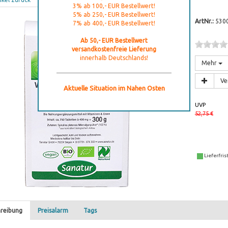
3% ab 100,- EUR Bestellwert!
5% ab 250,- EUR Bestellwert!
ArtNr.:
530
7% ab 400,- EUR Bestellwert!
Ab 50,- EUR Bestellwert
versandkostenfreie Lieferung
innerhalb Deutschlands!
Mehr
Ve
Aktuelle Situation im Nahen Osten
UVP
52,75 €
Lieferfris
reibung
Preisalarm
Tags