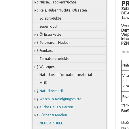
P
Nüsse, Trockenfrüchte
Zuta
Reis, Hülsenfrüchte, Ölsaaten
DE-
Taiw
Sojaprodukte
Ver
Superfood
Darr
Ver
Öl Essig Fette
Inhal
Teigwaren, Nudeln
PZN
Feinkost
202
Tomatenprodukte
Nähr
Würziges
Naturkost Informationsmaterial
Vita
MHD
Vita
Naturkosmetik
Eise
Wasch- & Reinigungsmittel
**Pr
Küche Haus & Garten
BioS
Bücher & Medien
BioS
NEUE ARTIKEL
Nahr