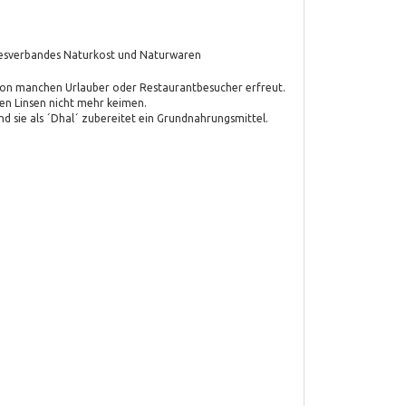
undesverbandes Naturkost und Naturwaren
schon manchen Urlauber oder Restaurantbesucher erfreut.
ten Linsen nicht mehr keimen.
nd sie als ´Dhal´ zubereitet ein Grundnahrungsmittel.