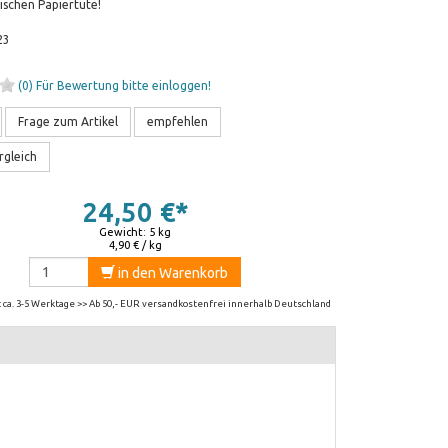
tischen Papiertüte!
23
(0)
Für Bewertung bitte einloggen!
Frage zum Artikel
empfehlen
rgleich
24,50 €*
Gewicht: 5 kg
4,90 € / kg
in den Warenkorb
t ca. 3-5 Werktage >> Ab 50,- EUR versandkostenfrei innerhalb Deutschland