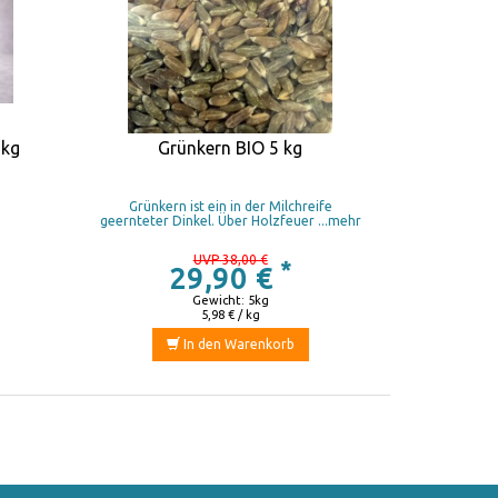
 kg
Grünkern BIO 5 kg
e
Grünkern ist ein in der Milchreife
geernteter Dinkel. Über Holzfeuer ...mehr
UVP 38,00 €
*
29,90 €
Gewicht: 5kg
5,98 € / kg
In den Warenkorb