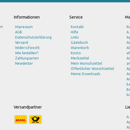
Informationen
Service
Ma
en
Impressum
Kontakt
R
AGB
Hilfe
A.
Datenschutzerklärung
Links
Ag
Versand
Gästebuch
A
Widerrufsrecht
Warenkorb
A
Wie bestellen?
Konto
al
Zahlungsarten
Merkzettel
A
Newsletter
Mein Wunschzettel
am
Öffentlicher Wunschzettel
A
Meine Downloads
A
Ar
b
B
bi
B
b
Versandpartner
Li
B
B
A.
B
Ag
Br
A