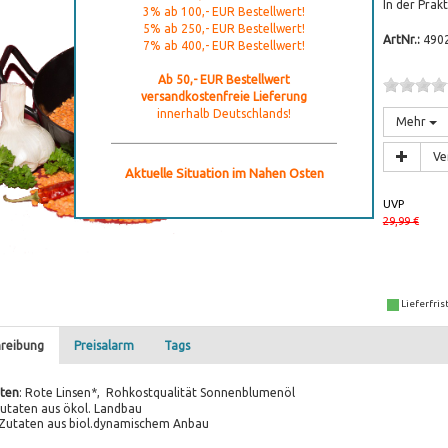
In der Prak
3% ab 100,- EUR Bestellwert!
5% ab 250,- EUR Bestellwert!
ArtNr.:
490
7% ab 400,- EUR Bestellwert!
Ab 50,- EUR Bestellwert
versandkostenfreie Lieferung
innerhalb Deutschlands!
Mehr
Ve
Aktuelle Situation im Nahen Osten
UVP
29,99 €
Lieferfris
reibung
Preisalarm
Tags
ten
:
Rote Linsen*, Rohkostqualität Sonnenblumenöl
Zutaten aus ökol. Landbau
 Zutaten aus biol.dynamischem Anbau