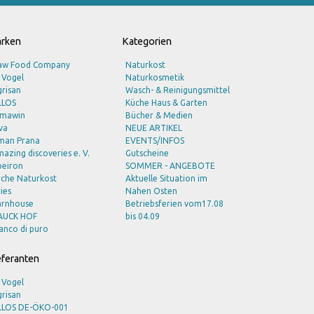
rken
Kategorien
aw Food Company
Naturkost
 Vogel
Naturkosmetik
risan
Wasch- & Reinigungsmittel
LLOS
Küche Haus & Garten
lmawin
Bücher & Medien
va
NEUE ARTIKEL
man Prana
EVENTS/INFOS
azing discoveries e. V.
Gutscheine
peiron
SOMMER - ANGEBOTE
rche Naturkost
Aktuelle Situation im
ies
Nahen Osten
arnhouse
Betriebsferien vom17.08
AUCK HOF
bis 04.09
anco di puro
ioSnacky
ioturm
eferanten
ode Naturkost
ohlsener Mühle
 Vogel
raun
risan
uno Fischer
LLOS DE-ÖKO-001