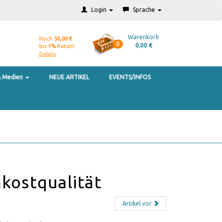
Login
Sprache
Warenkorb
Noch
50,00 €
0
0,00 €
bis
1%
Rabatt
Details
& Medien
NEUE ARTIKEL
EVENTS/INFOS
kostqualität
Artikel vor