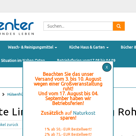
Wasch- & Reinigungsmittel
Küche Haus & Garten
Bücher 
e Situation im Nahen Osten
Betriebsferien vom17.08 bis 04.09
X
Beachten Sie das unser
Versand vom 3. bis 10. August
wegen einer Großveranstaltung
ruht!
Und vom 17. August bis 04.
Hülsenfrüchte Großgebinde
September haben wir
Betriebsferien!
te Linsen ganz BIO 5 kg Roh
Zusätzlich
auf
Naturkost
sparen!
ikel zurück
1% ab 50,- EUR Bestellwert!
2% ab 75,- EUR Bestellwert!