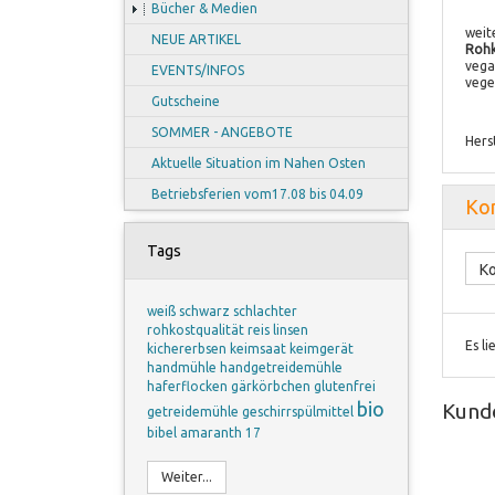
Bücher & Medien
weit
NEUE ARTIKEL
Rohk
vega
EVENTS/INFOS
vege
Gutscheine
SOMMER - ANGEBOTE
Hers
Aktuelle Situation im Nahen Osten
Betriebsferien vom17.08 bis 04.09
Ko
Tags
Ko
weiß
schwarz
schlachter
rohkostqualität
reis
linsen
Es l
kichererbsen
keimsaat
keimgerät
handmühle
handgetreidemühle
haferflocken
gärkörbchen
glutenfrei
bio
Kunde
getreidemühle
geschirrspülmittel
bibel
amaranth
17
Weiter...