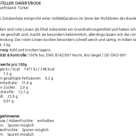
STELLER: DAVERT/BODE
unftsland: Türkei
e Zutatenliste entspricht einer Volldeklaration im Sinne der Richtlinien des B
ndien sind rote Linsen als Dhal zubereitet ein Grundnahrungsmittel und haben 
 sie geschält sind, macht sie besonders bekömmlich, allerdings lassen sich die ro
endung:
Die roten Linsen kochen besonders schnell weich und sämig. In Indien si
t:
5 kg
rung
:
Kühl und trocken lagern.
ität & Kontrolle:
100% bio, EWG 834/2007 Norm, Bio-Siegel / DE-ÖKO-001
werte pro 100g
gie kJ / kcal: 1471 kJ / 348 kcal
: 1,5 g
n gesättigte Fettsäuren: 0,2 g
enhydrate: 51,6 g
n Zucker: 2,0 g
aststoffe: 12,1 g
iß: 25,9 g
: 0,01 g
rgiehinweise
se / Hülsenfrüchte: enthalten
en: Spuren möglich
lenfrüchte: Spuren möglich
m: Spuren möglich