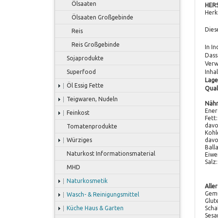
Ölsaaten
HER
Herk
Ölsaaten Großgebinde
Dies
Reis
Reis Großgebinde
In I
Dass
Sojaprodukte
Verw
Inhal
Superfood
Lage
Öl Essig Fette
Qual
Teigwaren, Nudeln
Nähr
Ener
Feinkost
Fett
davo
Tomatenprodukte
Kohl
davo
Würziges
Ball
Naturkost Informationsmaterial
Eiwe
Salz
MHD
Naturkosmetik
Alle
Gemü
Wasch- & Reinigungsmittel
Glut
Scha
Küche Haus & Garten
Sesa