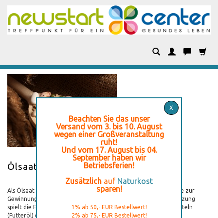
Kategorien
X
Beachten Sie das unser
Versand vom 3. bis 10. August
wegen einer Großveranstaltung
ruht!
Und vom 17. August bis 04.
September haben wir
Ölsaaten Großgebinde
Betriebsferien!
Zusätzlich
auf
Naturkost
sparen!
Als Ölsaat oder Ölsamen werden Pflanzensamen bezeichnet, die zur
Gewinnung von Pflanzenöl genutzt werden können. Bei der Nutzung
spielt die Erzeugung von Lebensmitteln (Speiseöl) und Futtermitteln
1% ab 50,- EUR Bestellwert!
(Futteröl) eine wichtige Rolle, daneben auch die Erzeugung von
2% ab 75,- EUR Bestellwert!