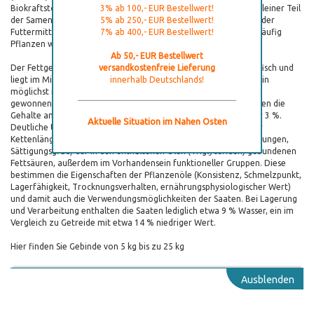
Biokraftstoffen sowie von technischen Ölen (Oleochemie). Ein kleiner Teil
3% ab 100,- EUR Bestellwert!
der Samen wird im Ganzen oder als Ölschrot im Lebensmittel- oder
5% ab 250,- EUR Bestellwert!
Futtermittelhandel eingesetzt. In diesem Zusammenhang sind häufig
7% ab 400,- EUR Bestellwert!
Pflanzen wie Lein, Raps, Soja und Sonnenblumen zu finden.
Ab 50,- EUR Bestellwert
Der Fettgehalt der Saat ist unter anderem art- und sortenspezifisch und
versandkostenfreie Lieferung
liegt im Mittel etwa bei 3045 Prozent. Neben dem Ölgehalt ist ein
innerhalb Deutschlands!
möglichst niedriger Anteil freier Fettsäuren des aus den Saaten
gewonnenen Öls entscheidend für die Qualität. in der Regel liegen die
Gehalte an freien Fettsäuren bei handelsüblichen Rohölen unter 3 %.
Aktuelle Situation im Nahen Osten
Deutliche Unterschiede zwischen den Ölsaaten bestehen bei der
Kettenlänge und den Bindungsverhältnissen (Anzahl Doppelbindungen,
Sättigungsgrad) der in den enthaltenen Ölen (Triglyceriden) gebundenen
Fettsäuren, außerdem im Vorhandensein funktioneller Gruppen. Diese
bestimmen die Eigenschaften der Pflanzenöle (Konsistenz, Schmelzpunkt,
Lagerfähigkeit, Trocknungsverhalten, ernährungsphysiologischer Wert)
und damit auch die Verwendungsmöglichkeiten der Saaten. Bei Lagerung
und Verarbeitung enthalten die Saaten lediglich etwa 9 % Wasser, ein im
Vergleich zu Getreide mit etwa 14 % niedriger Wert.
Hier finden Sie Gebinde von 5 kg bis zu 25 kg
Ausblenden