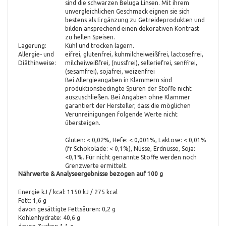
sind die schwarzen Beluga Linsen. Mit ihrem
unvergleichlichen Geschmack eignen sie sich
bestens als Ergänzung zu Getreideprodukten und
bilden ansprechend einen dekorativen Kontrast
zu hellen Speisen.
Lagerung:
Kühl und trocken lagern.
Allergie- und
eifrei, glutenfrei, kuhmilcheiweißfrei, lactosefrei,
Diäthinweise:
milcheiweißfrei, (nussfrei), selleriefrei, senffrei,
(sesamfrei), sojafrei, weizenfrei
Bei Allergieangaben in Klammern sind
produktionsbedingte Spuren der Stoffe nicht
auszuschließen. Bei Angaben ohne Klammer
garantiert der Hersteller, dass die möglichen
Verunreinigungen folgende Werte nicht
übersteigen.
Gluten: < 0,02%, Hefe: < 0,001%, Laktose: < 0,01%
(fr Schokolade: < 0,1%), Nüsse, Erdnüsse, Soja:
<0,1%. Für nicht genannte Stoffe werden noch
Grenzwerte ermittelt.
Nährwerte & Analyseergebnisse bezogen auf 100 g
Energie kJ / kcal: 1150 kJ / 275 kcal
Fett: 1,6 g
davon gesättigte Fettsäuren: 0,2 g
Kohlenhydrate: 40,6 g