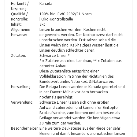
Herkunft /
Kanada
Ursprung:
Qualität /
100% bio, EWG 2092/91 Norm
Kontrolle:
| Öko-Kontrollstelle
Inhalt:
5kg
Allgemeine
Linsen brauchen vor dem Kochen nicht
Hinweise:
eingeweicht werden. Der Kochprozess darf nicht
unterbrochen werden. Erst salzen sobald die
Linsen weich sind. Kalkhaltiges Wasser lässt die
Linsen deutlich schlechter garen.
Zutaten:
Schwarze Linsen*
* = Zutaten aus ökol. Landbau, ** = Zutaten aus
demeter Anbau
Diese Zutatenliste entspricht einer
Volldeklaration im Sinne der Richtlinien des
Bundesverbandes Naturkost & Naturwaren.
Herstellung:
Die Beluga Linsen werden in Kanada geerntet und
in der Davert Mühle vor dem Verpacken
nochmals gereinigt.
Verwendung:
Schwarze Linsen lassen sich ohne großen
Aufwand zubereiten und können für Eintöpfe,
Brotaufstriche, zum Keimen und am besten als
Beilage verwendet werden. Sie benötigen etwa
30 min zum gar werden.
Besonderheiten:
Eine weitere Delikatesse aus der Riege der sehr
kleinen und damit besonders aromatischen Linsen