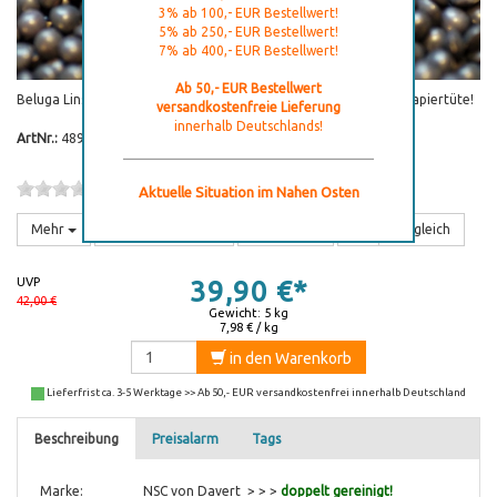
3% ab 100,- EUR Bestellwert!
5% ab 250,- EUR Bestellwert!
7% ab 400,- EUR Bestellwert!
Ab 50,- EUR Bestellwert
Beluga Linsen 100 % BIO doppelt gereinigt! In der praktischen Papiertüte!
versandkostenfreie Lieferung
innerhalb Deutschlands!
ArtNr.:
48966-5
(0)
Für Bewertung bitte einloggen!
Aktuelle Situation im Nahen Osten
Mehr
Frage zum Artikel
empfehlen
Vergleich
UVP
39,90 €*
42,00 €
Gewicht: 5 kg
7,98 € / kg
in den Warenkorb
Lieferfrist ca. 3-5 Werktage >> Ab 50,- EUR versandkostenfrei innerhalb Deutschland
Beschreibung
Preisalarm
Tags
Marke:
NSC von Davert > > >
doppelt gereinigt!