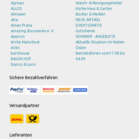
Agrisan
Wasch- & Reinigungsmittel
ALLOS
Küche Haus & Garten
Almawin
Bücher & Medien
alva
NEUE ARTIKEL
Aman Prana
EVENTS/INFOS
amazing discoveries e. V.
Gutscheine
Apeiron
SOMMER - ANGEBOTE
Arche Naturkost
Aktuelle Situation im Nahen
Aries
Osten
barnhouse
Betriebsferien vom17.08 bis
BAUCK HOF
04.09
bianco di puro
BioSnacky
bioturm
Sichere Bezahlverfahren
Bode Naturkost
Bohlsener Mühle
Braun
Bruno Fischer
Burts Bees
Versandpartner
Byodo
C M D
CLV
DAVERT
Eco Cosmetics
Lieferanten
ECOVER