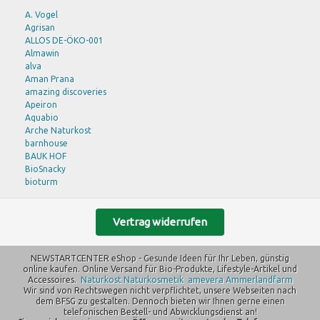
EDEN
A. Vogel
Eschenfelder
Agrisan
ESGE
ALLOS DE-ÖKO-001
Farfalla
Almawin
Felicia - eco united GmbH
alva
FITNE
Aman Prana
Govinda
amazing discoveries
GSE
Apeiron
hawos
Aquabio
Herbaria
Arche Naturkost
Heyne
barnhouse
Hinsch
BAUK HOF
Hohnberger
BioSnacky
If You Care
bioturm
Kenwood
Bode
KitchenAid
Bohlsener Mühle
Klar
Bruno Fischer
Vertrag widerrufen
KOMO
Burts Bees
Kornkraft
Byodo
Kost Kamm
NEWSTARTCENTER eShop - Gesunde Ideen für Ihr Leben, günstig
C M D
LaSelva
online kaufen. Online Versand für Bio-Produkte, Lifestyle-Artikel und
Carbonit Wasserfilter
lavera
Accessoires.
Naturkost
Naturkosmetik
amevera
Ammerlandfarm
DAVERT
Wir sind von Rechtswegen nicht verpflichtet, unsere Webseiten nach
LEBENSBAUM
DE RIT
dem BFSG zu gestalten. Dennoch bieten wir Ihnen gerne einen
Logona
DR. GRANDEL
telefonischen Bestell- und Abwicklungsdienst an!
Luvos