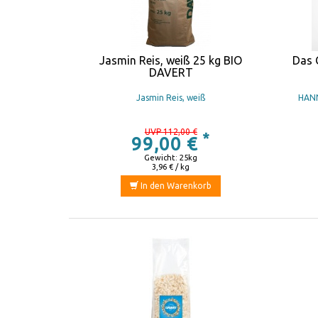
Jasmin Reis, weiß 25 kg BIO
Das 
DAVERT
Jasmin Reis, weiß
HANN
UVP 112,00 €
*
99,00 €
Gewicht: 25kg
3,96 € / kg
In den Warenkorb