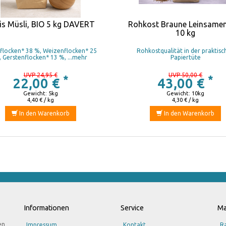
is Müsli, BIO 5 kg DAVERT
Rohkost Braune Leinsame
10 kg
flocken* 38 %, Weizenflocken* 25
Rohkostqualität in der praktisc
 Gerstenflocken* 13 %, ...mehr
Papiertüte
UVP 24,95 €
UVP 50,00 €
*
*
22,00 €
43,00 €
Gewicht: 5kg
Gewicht: 10kg
4,40 € / kg
4,30 € / kg
In den Warenkorb
In den Warenkorb
Informationen
Service
Ma
en
Impressum
Kontakt
R