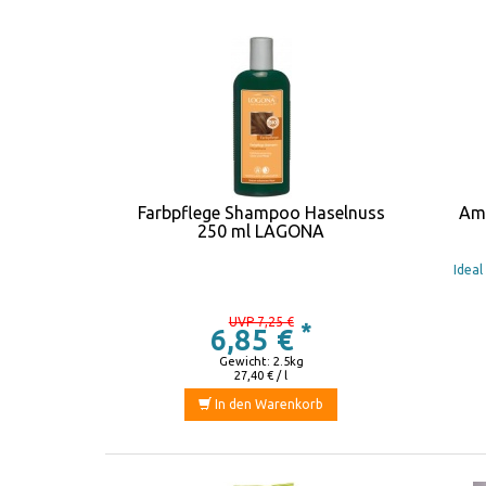
Farbpflege Shampoo Haselnuss
Ama
250 ml LAGONA
Ideal
UVP 7,25 €
*
6,85 €
Gewicht: 2.5kg
27,40 € / l
In den Warenkorb