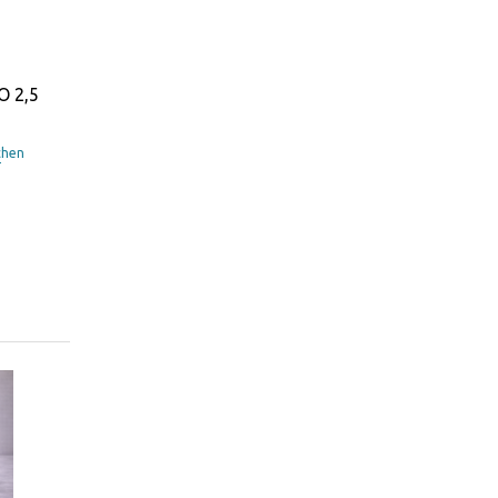
O 2,5
chen
T