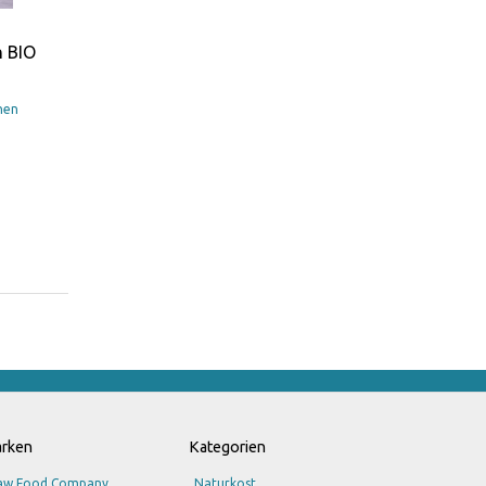
n BIO
hen
rken
Kategorien
aw Food Company
Naturkost