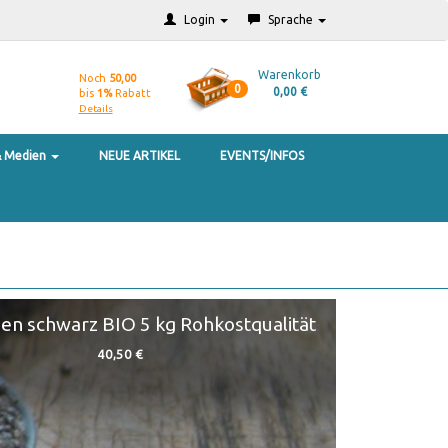
Login
Sprache
Warenkorb
Noch
50,00
0
0,00 €
bis
1%
Rabatt
Details
& Medien
NEUE ARTIKEL
EVENTS/INFOS
en schwarz BIO 5 kg Rohkostqualität
40,50 €