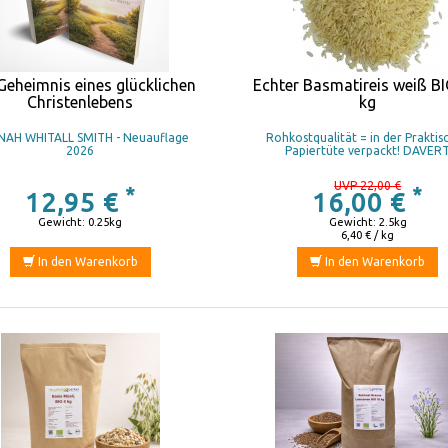
Geheimnis eines glücklichen
Echter Basmatireis weiß BI
Christenlebens
kg
AH WHITALL SMITH - Neuauflage
Rohkostqualität = in der Praktis
2026
Papiertüte verpackt! DAVER
UVP 22,00 €
*
*
12,95 €
16,00 €
Gewicht: 0.25kg
Gewicht: 2.5kg
6,40 € / kg
In den Warenkorb
In den Warenkorb