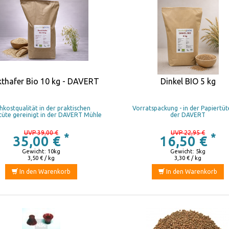
thafer Bio 10 kg - DAVERT
Dinkel BIO 5 kg
hkostqualität in der praktischen
Vorratspackung - in der Papiertü
tüte gereinigt in der DAVERT Mühle
der DAVERT
UVP 39,00 €
UVP 22,95 €
*
*
35,00 €
16,50 €
Gewicht: 10kg
Gewicht: 5kg
3,50 € / kg
3,30 € / kg
In den Warenkorb
In den Warenkorb