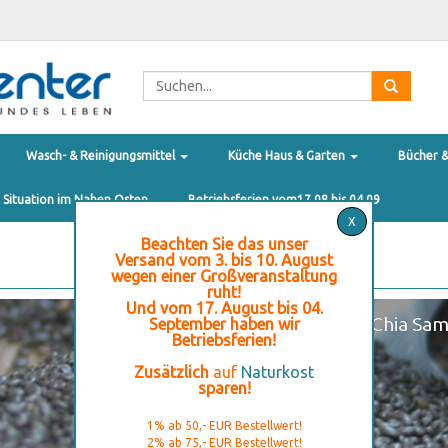
Wasch- & Reinigungsmittel
Küche Haus & Garten
Bücher 
e Situation im Nahen Osten
Betriebsferien vom17.08 bis 04.09
X
Beachten Sie das unser
Versand vom 3. bis 10. August
wegen einer Großveranstaltung
ruht!
Und vom 17. August bis 04.
Chia Sam
September haben wir
Betriebsferien!
Zusätzlich
auf
Naturkost
sparen!
1% ab 50,- EUR Bestellwert!
2% ab 75,- EUR Bestellwert!