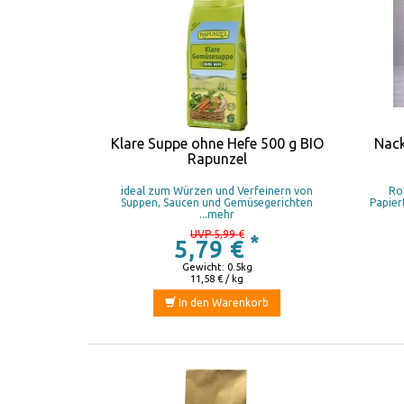
Klare Suppe ohne Hefe 500 g BIO
Nack
Rapunzel
ideal zum Würzen und Verfeinern von
Ro
Suppen, Saucen und Gemüsegerichten
Papier
...mehr
UVP 5,99 €
*
5,79 €
Gewicht: 0.5kg
11,58 € / kg
In den Warenkorb