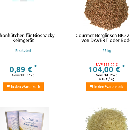
honhütchen für Biosnacky
Gourmet Berglinsen BIO 2
Keimgerät
von DAVERT oder Bod
Ersatzteil
25 kg
UVP 113,00 €
*
*
0,89 €
104,00 €
Gewicht: 0.1kg
Gewicht: 25kg
4,16 € / kg
In den Warenkorb
In den Warenkorb