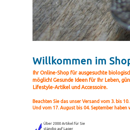
Willkommen im Sh
I
hr Online-Shop für ausgesuchte biologisc
möglich! Gesunde Ideen für Ihr Leben, gün
Lifestyle-Artikel und Accessoire.
Beachten Sie das unser Versand vom 3. bis 10
Und vom 17. August bis 04. September haben wi
Über 2000 Artikel für Sie
ständig auf Lager