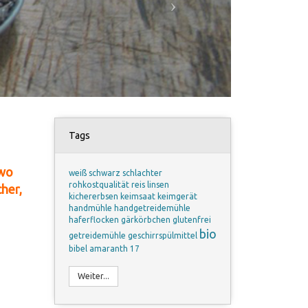
Tags
 wo
weiß
schwarz
schlachter
rohkostqualität
reis
linsen
her,
kichererbsen
keimsaat
keimgerät
handmühle
handgetreidemühle
haferflocken
gärkörbchen
glutenfrei
bio
getreidemühle
geschirrspülmittel
bibel
amaranth
17
Weiter...